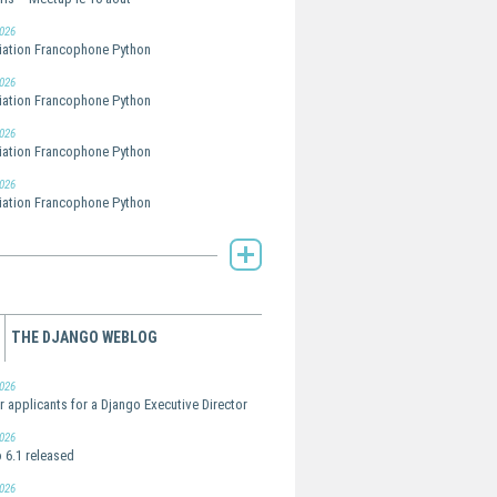
026
ation Francophone Python
026
ation Francophone Python
026
ation Francophone Python
026
ation Francophone Python
AFPy's Planet -
THE DJANGO WEBLOG
026
or applicants for a Django Executive Director
026
 6.1 released
026