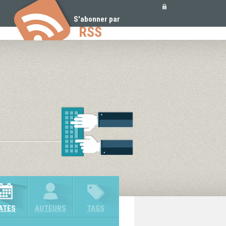
Outils
personnels
S'abonner par
RSS
ATES
AUTEURS
TAGS