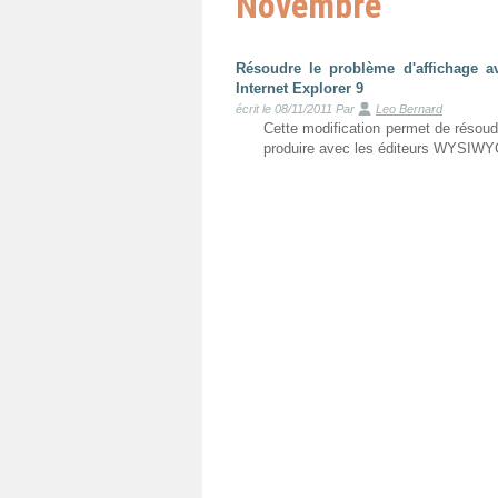
Novembre
Résoudre le problème d'affichage 
Internet Explorer 9
écrit le 08/11/2011
Par
Leo Bernard
Cette modification permet de résoudr
produire avec les éditeurs WYSIW