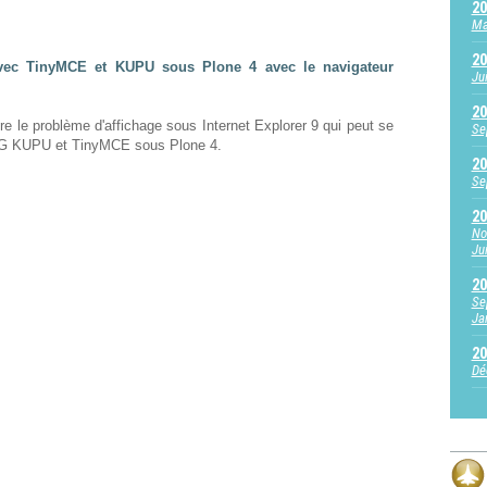
20
Ma
20
avec TinyMCE et KUPU sous Plone 4 avec le navigateur
Ju
20
e le problème d'affichage sous Internet Explorer 9 qui peut se
Se
YG KUPU et TinyMCE sous Plone 4.
20
Se
20
No
Jui
20
Se
Ja
20
Dé