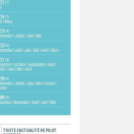
17
(1)
i
14
(2)
in
Mars
13
(4)
ptembre
Juillet
Juin
Mai
12
(6)
ptembre
Août
Juin
Mai
Avril
Mars
11
(8)
vembre
Octobre
Septembre
Août
llet
Juin
Mai
Avril
10
(6)
ptembre
Juillet
Juin
Mai
Février
nvier
09
(5)
cembre
Novembre
Août
Juin
Mai
TOUTE L'ACTUALITÉ DE PILOT