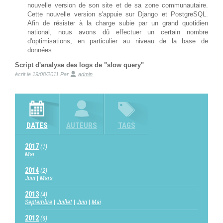
nouvelle version de son site et de sa zone communautaire.
Cette nouvelle version s'appuie sur Django et PostgreSQL.
Afin de résister à la charge subie par un grand quotidien
national, nous avons dû effectuer un certain nombre
d'optimisations, en particulier au niveau de la base de
données.
Script d'analyse des logs de "slow query"
écrit le 19/08/2011
Par
admin
DATES
AUTEURS
TAGS
2017
(1)
Mai
2014
(2)
Juin
Mars
2013
(4)
Septembre
Juillet
Juin
Mai
2012
(6)