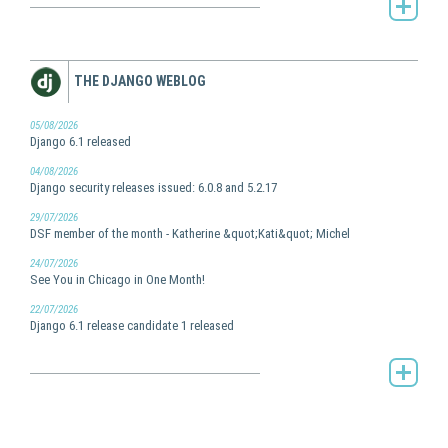
AFPy's Planet -
THE DJANGO WEBLOG
05/08/2026
Django 6.1 released
04/08/2026
Django security releases issued: 6.0.8 and 5.2.17
29/07/2026
DSF member of the month - Katherine &quot;Kati&quot; Michel
24/07/2026
See You in Chicago in One Month!
22/07/2026
Django 6.1 release candidate 1 released
The Django weblog -