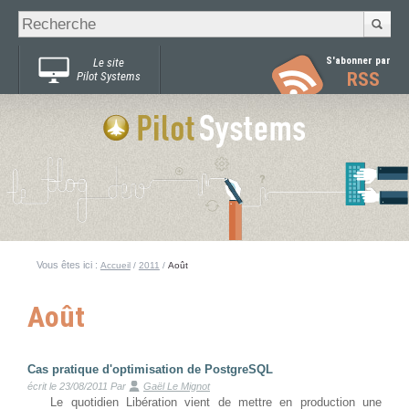
Recherche
Chercher par
avancée…
S'abonner par
Le site
RSS
Pilot Systems
Vous êtes ici :
Accueil
/
2011
/
Août
Août
Cas pratique d'optimisation de PostgreSQL
écrit le 23/08/2011
Par
Gaël Le Mignot
Le quotidien Libération vient de mettre en production une