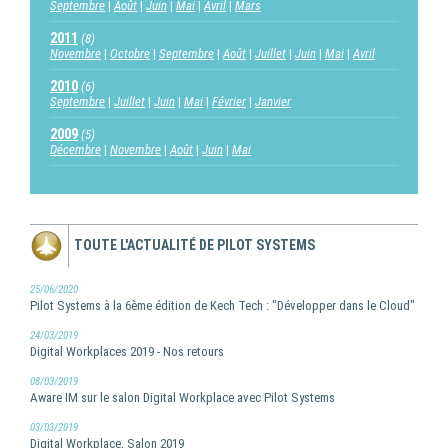
Septembre
Août
Juin
Mai
Avril
Mars
2011
(8)
Novembre
Octobre
Septembre
Août
Juillet
Juin
Mai
Avril
2010
(6)
Septembre
Juillet
Juin
Mai
Février
Janvier
2009
(5)
Décembre
Novembre
Août
Juin
Mai
TOUTE L'ACTUALITÉ DE PILOT SYSTEMS
25/06/2020
Pilot Systems à la 6ème édition de Kech Tech : "Développer dans le Cloud"
24/03/2019
Digital Workplaces 2019 - Nos retours
08/03/2019
Aware IM sur le salon Digital Workplace avec Pilot Systems
03/03/2019
Digital Workplace, Salon 2019