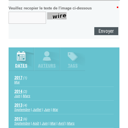
Veuillez recopier le texte de l'image ci-dessous
DATES
AUTEURS
TAGS
2017
(1)
Mai
2014
(2)
Juin
Mars
2013
(4)
Septembre
Juillet
Juin
Mai
2012
(6)
Septembre
Août
Juin
Mai
Avril
Mars