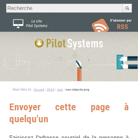
Recherche
Chercher par
avancée…
S'abonner par
Le site
RSS
Pilot Systems
Vous êtes ici :
Accueil
/
2010
/
Juin
/
neo-objectis.png
Envoyer cette page à
quelqu'un
Saisissez l'adresse courriel de la personne à