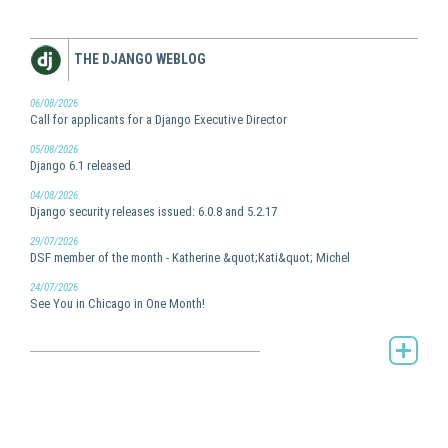
THE DJANGO WEBLOG
06/08/2026
Call for applicants for a Django Executive Director
05/08/2026
Django 6.1 released
04/08/2026
Django security releases issued: 6.0.8 and 5.2.17
29/07/2026
DSF member of the month - Katherine &quot;Kati&quot; Michel
24/07/2026
See You in Chicago in One Month!
The Django weblog -