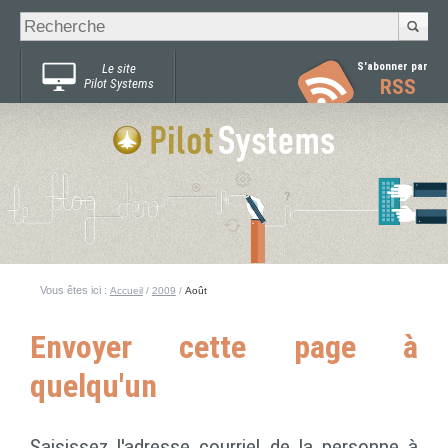
Recherche
Chercher par
avancée…
S'abonner par
Le site
RSS
Pilot Systems
Vous êtes ici :
Accueil
/
2009
/
Août
Envoyer cette page à
quelqu'un
Saisissez l'adresse courriel de la personne à