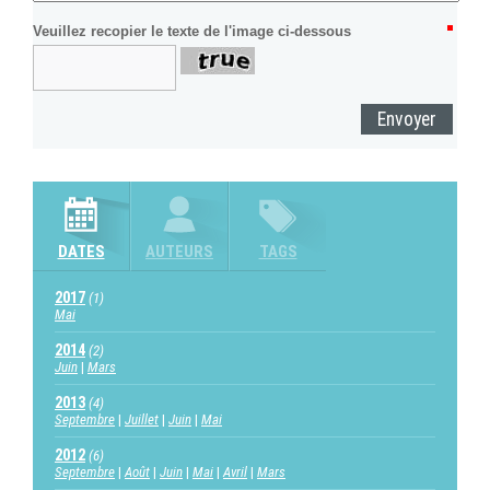
Veuillez recopier le texte de l'image ci-dessous
DATES
AUTEURS
TAGS
2017
(1)
Mai
2014
(2)
Juin
Mars
2013
(4)
Septembre
Juillet
Juin
Mai
2012
(6)
Septembre
Août
Juin
Mai
Avril
Mars