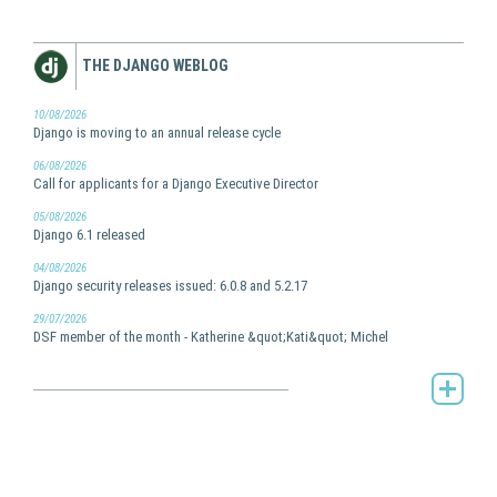
THE DJANGO WEBLOG
10/08/2026
Django is moving to an annual release cycle
06/08/2026
Call for applicants for a Django Executive Director
05/08/2026
Django 6.1 released
04/08/2026
Django security releases issued: 6.0.8 and 5.2.17
29/07/2026
DSF member of the month - Katherine &quot;Kati&quot; Michel
The Django weblog -