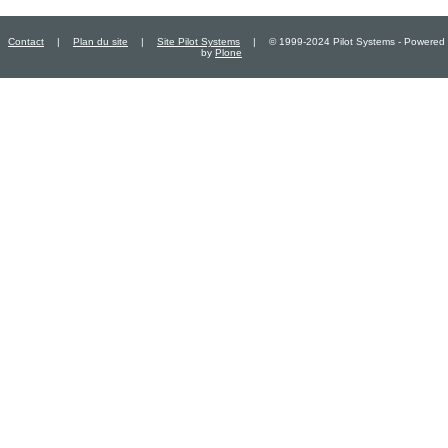
Contact
|
Plan du site
|
Site Pilot Systems
|
© 1999-2024 Pilot Systems - Powered
by
Plone