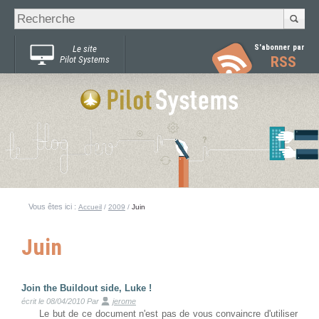
Recherche
Chercher par
avancée…
S'abonner par
Le site
RSS
Pilot Systems
Vous êtes ici :
Accueil
/
2009
/
Juin
Juin
Join the Buildout side, Luke !
écrit le 08/04/2010
Par
jerome
Le but de ce document n'est pas de vous convaincre d'utiliser