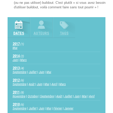
(ou ne pas utiliser) buildout. C'est plutôt « si vous avez besoin
d'utiliser buildout, voilà comment faire sans tout pourrir » !
DATES
AUTEURS
TAGS
2017
(1)
Mai
2014
(2)
Juin
Mars
2013
(4)
Septembre
Juillet
Juin
Mai
2012
(6)
Septembre
Août
Juin
Mai
Avril
Mars
2011
(8)
Novembre
Octobre
Septembre
Août
Juillet
Juin
Mai
Avril
2010
(6)
Septembre
Juillet
Juin
Mai
Février
Janvier