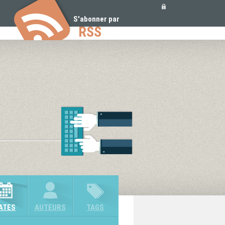
Outils
personnels
S'abonner par
RSS
ATES
AUTEURS
TAGS