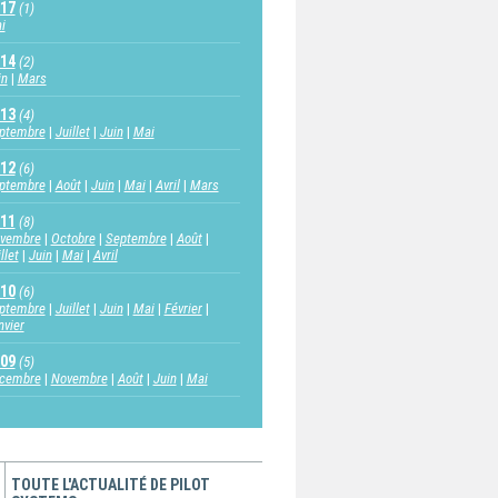
17
(1)
i
14
(2)
in
Mars
13
(4)
ptembre
Juillet
Juin
Mai
12
(6)
ptembre
Août
Juin
Mai
Avril
Mars
11
(8)
vembre
Octobre
Septembre
Août
llet
Juin
Mai
Avril
10
(6)
ptembre
Juillet
Juin
Mai
Février
nvier
09
(5)
cembre
Novembre
Août
Juin
Mai
TOUTE L'ACTUALITÉ DE PILOT