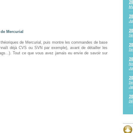
20
Ma
20
Ju
20
n de Mercurial
Se
 théoriques de Mercurial, puis montre les commandes de base
20
onnaît déjà CVS ou SVN par exemple), avant de détailler les
Se
s...). Tout ce que vous avez jamais eu envie de savoir sur
20
No
Jui
20
Se
Ja
20
Dé