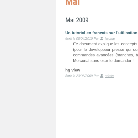
Mai
Mai 2009
Un tutorial en français sur l'utilisatio
écrit le 08/04/2010
Par
jerome
Ce document explique les concepts
(pour le développeur pressé qui c
commandes avancées (branches, tag
Mercurial sans oser le demander !
hg view
écrit le 23/06/2009
Par
admin