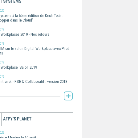
SYSTEMS
020
Systems à la 6ème édition de Kech Tech :
opper dans le Cloud"
019
l Workplaces 2019 - Nos retours
019
IM sur le salon Digital Workplace avec Pilot
ms
019
l Workplace, Salon 2019
018
Intranet - RSE & Collaboratif : version 2018
Toute l'actualité de Pilot Systems -
AFPY'S PLANET
026
ris – Meetup le 10 août