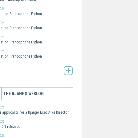
026
ation Francophone Python
026
ation Francophone Python
026
ation Francophone Python
026
ation Francophone Python
AFPy's Planet -
THE DJANGO WEBLOG
026
or applicants for a Django Executive Director
026
 6.1 released
026