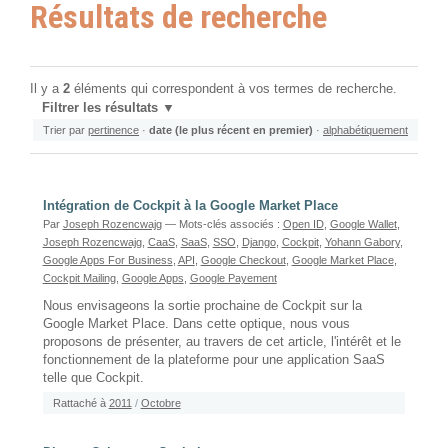
Résultats de recherche
Il y a
2
éléments qui correspondent à vos termes de recherche.
Filtrer les résultats
Trier par
pertinence
·
date (le plus récent en premier)
·
alphabétiquement
Intégration de Cockpit à la Google Market Place
Par
Joseph Rozencwajg
— Mots-clés associés :
Open ID
,
Google Wallet
,
Joseph Rozencwajg
,
CaaS
,
SaaS
,
SSO
,
Django
,
Cockpit
,
Yohann Gabory
,
Google Apps For Business
,
API
,
Google Checkout
,
Google Market Place
,
Cockpit Mailing
,
Google Apps
,
Google Payement
Nous envisageons la sortie prochaine de Cockpit sur la
Google Market Place. Dans cette optique, nous vous
proposons de présenter, au travers de cet article, l'intérêt et le
fonctionnement de la plateforme pour une application SaaS
telle que Cockpit.
Rattaché à
2011
/
Octobre