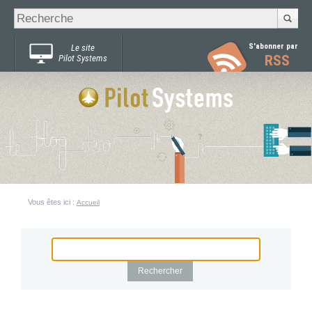
Recherche
Chercher par
avancée…
S'abonner par
Le site
RSS
Pilot Systems
Vous êtes ici :
Accueil