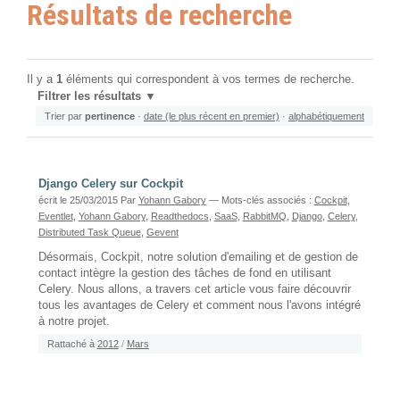
Résultats de recherche
Il y a
1
éléments qui correspondent à vos termes de recherche.
Filtrer les résultats
Trier par
pertinence
·
date (le plus récent en premier)
·
alphabétiquement
Django Celery sur Cockpit
écrit le 25/03/2015
Par
Yohann Gabory
— Mots-clés associés :
Cockpit
,
Eventlet
,
Yohann Gabory
,
Readthedocs
,
SaaS
,
RabbitMQ
,
Django
,
Celery
,
Distributed Task Queue
,
Gevent
Désormais, Cockpit, notre solution d'emailing et de gestion de
contact intègre la gestion des tâches de fond en utilisant
Celery. Nous allons, a travers cet article vous faire découvrir
tous les avantages de Celery et comment nous l'avons intégré
à notre projet.
Rattaché à
2012
/
Mars