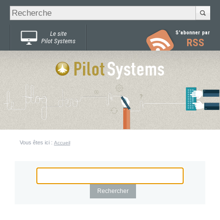
Recherche
Chercher par
avancée…
S'abonner par
Le site
RSS
Pilot Systems
Vous êtes ici :
Accueil