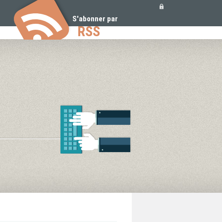
Outils
personnels
S'abonner par
RSS