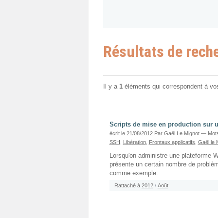
Résultats de rech
Il y a
1
éléments qui correspondent à vo
Scripts de mise en production sur u
écrit le 21/08/2012
Par
Gaël Le Mignot
— Mots
SSH
,
Libération
,
Frontaux applicatifs
,
Gaël le 
Lorsqu'on administre une plateforme We
présente un certain nombre de problème
comme exemple.
Rattaché à
2012
/
Août