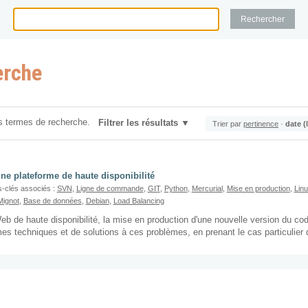
erche
s termes de recherche.
Filtrer les résultats
Trier par
pertinence
·
date (
ne plateforme de haute disponibilité
-clés associés :
SVN
,
Ligne de commande
,
GIT
,
Python
,
Mercurial
,
Mise en production
,
Lin
Mignot
,
Base de données
,
Debian
,
Load Balancing
b de haute disponibilité, la mise en production d'une nouvelle version du code
s techniques et de solutions à ces problèmes, en prenant le cas particulier 