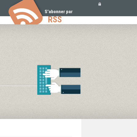
Outils
personnels
S'abonner par
RSS