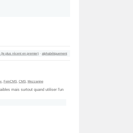
 (le plus récent en premier)
·
alphabétiquement
ax
,
FeinCMS
,
CMS
,
Mezzanine
ibles mais surtout quand utiliser l'un