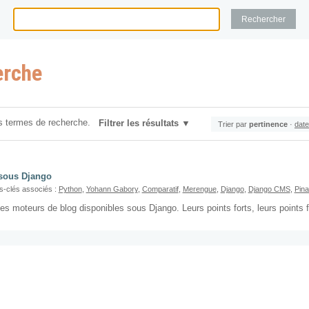
erche
s termes de recherche.
Filtrer les résultats
Trier par
pertinence
·
date
sous Django
-clés associés :
Python
,
Yohann Gabory
,
Comparatif
,
Merengue
,
Django
,
Django CMS
,
Pin
s moteurs de blog disponibles sous Django. Leurs points forts, leurs points fa