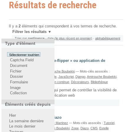
Résultats de recherche
Il y a
2
éléments qui correspondent à vos termes de recherche.
Filtrer les résultats
Trier par
pertinence
·
date (le plus récent en premier)
·
alphabétiquement
Type d'élément
Sélectionner tout/rien
Captcha Field
Django-Waffle, « feature-flipper » ou application de
Document
gestion d'options
Fichier
écrit le 03/05/2012
Par
Amirouche Boubekki
— Mots-clés associés :
Dossier
Application web
,
Django-Waffle
,
JavaScript
,
Django
,
Amirouche Boubekki
,
Template
,
Modèles
,
Intégration continue
,
Décorateurs
,
Bibliothèque
Formulaire
Image
Une application Django qui permet de contrôler la visibilité de
Collection
fonctions dans votre application web
Rattaché à
2012
/
Mai
Éléments créés depuis
Hier
Theming Plone avec Diazo
La semaine dernière
écrit le 09/06/2011
Par
Estelle Martinez
— Mots-clés associés :
Tutoriel
,
Le mois dernier
Plone
,
Portal_view
,
Amirouche Boubekki
,
Zope
,
Diazo
,
CMS
,
Estelle
Toujours