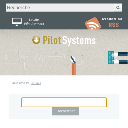
Recherche
Chercher par
avancée…
S'abonner par
Le site
RSS
Pilot Systems
Vous êtes ici :
Accueil