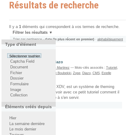
Résultats de recherche
Il y a
1
éléments qui correspondent à vos termes de recherche.
Filtrer les résultats
Trier par
pertinence
·
date (le plus récent en premier)
·
alphabétiquement
Type d'élément
Sélectionner tout/rien
Captcha Field
Theming Plone avec Diazo
Document
écrit le 09/06/2011
Par
Estelle Martinez
— Mots-clés associés :
Tutoriel
,
Fichier
Plone
,
Portal_view
,
Amirouche Boubekki
,
Zope
,
Diazo
,
CMS
,
Estelle
Dossier
Martinez
Formulaire
Diazo, le successeur de XDV, est un système de theming
Image
pour Plone. Nous allons voir avec ce petit tutoriel comment il
Collection
se présente et apprendre à s'en servir.
Rattaché à
2011
/
Juin
Éléments créés depuis
Hier
La semaine dernière
Le mois dernier
Toujours