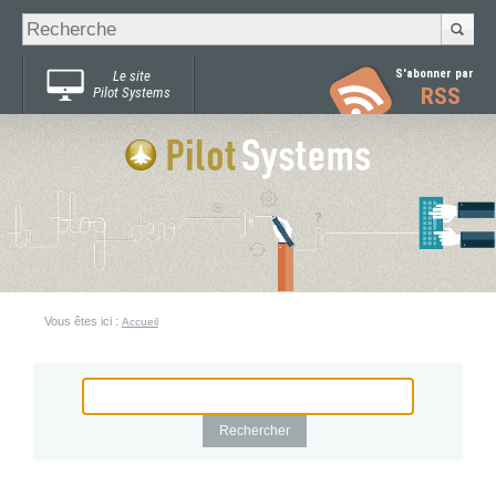
Recherche
Chercher par
avancée…
S'abonner par
Le site
RSS
Pilot Systems
Vous êtes ici :
Accueil