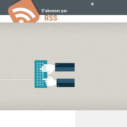
Outils
personnels
S'abonner par
RSS