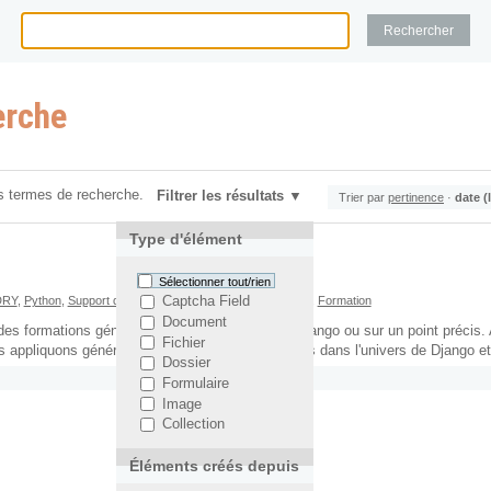
erche
s termes de recherche.
Filtrer les résultats
Trier par
pertinence
·
date (
Type d'élément
Sélectionner tout/rien
DRY
,
Python
,
Support de formation
,
Django
,
Yohann Gabory
,
Formation
Captcha Field
Document
s formations généralistes au framework web Django ou sur un point précis. A
Fichier
us appliquons généralement à des nouveaux venus dans l'univers de Django e
Dossier
Formulaire
Image
Collection
Éléments créés depuis