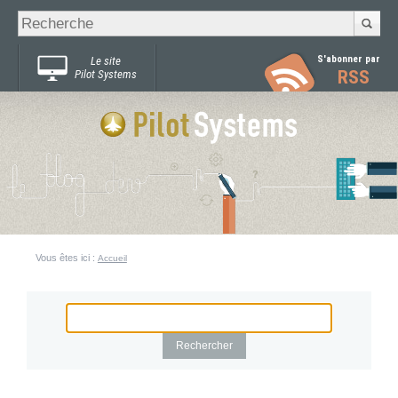
Recherche
Chercher par
avancée…
S'abonner par
Le site
RSS
Pilot Systems
Vous êtes ici :
Accueil