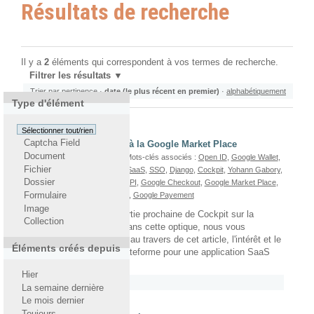
Résultats de recherche
Il y a
2
éléments qui correspondent à vos termes de recherche.
Filtrer les résultats
Trier par
pertinence
·
date (le plus récent en premier)
·
alphabétiquement
Type d'élément
Sélectionner tout/rien
Captcha Field
Intégration de Cockpit à la Google Market Place
Document
Par
Joseph Rozencwajg
— Mots-clés associés :
Open ID
,
Google Wallet
,
Fichier
Joseph Rozencwajg
,
CaaS
,
SaaS
,
SSO
,
Django
,
Cockpit
,
Yohann Gabory
,
Dossier
Google Apps For Business
,
API
,
Google Checkout
,
Google Market Place
,
Cockpit Mailing
,
Google Apps
,
Google Payement
Formulaire
Image
Nous envisageons la sortie prochaine de Cockpit sur la
Collection
Google Market Place. Dans cette optique, nous vous
proposons de présenter, au travers de cet article, l'intérêt et le
Éléments créés depuis
fonctionnement de la plateforme pour une application SaaS
telle que Cockpit.
Hier
Rattaché à
2011
/
Octobre
La semaine dernière
Le mois dernier
Toujours