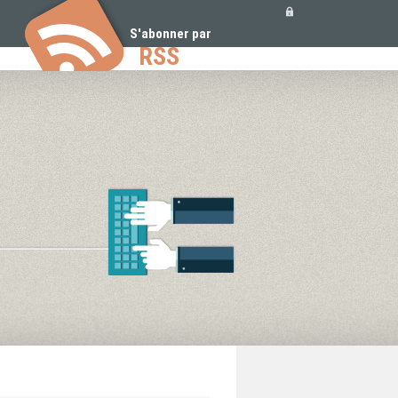
Outils
personnels
S'abonner par
RSS