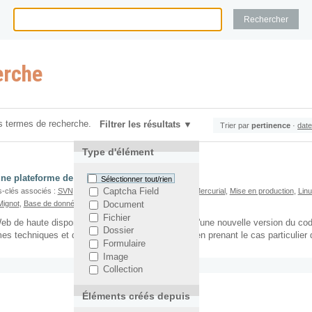
erche
s termes de recherche.
Filtrer les résultats
Trier par
pertinence
·
date
Type d'élément
ne plateforme de haute disponibilité
Sélectionner tout/rien
-clés associés :
SVN
,
Ligne de commande
,
GIT
,
Python
,
Mercurial
,
Mise en production
,
Lin
Captcha Field
Mignot
,
Base de données
,
Debian
,
Load Balancing
Document
Fichier
b de haute disponibilité, la mise en production d'une nouvelle version du code
Dossier
s techniques et de solutions à ces problèmes, en prenant le cas particulier 
Formulaire
Image
Collection
Éléments créés depuis