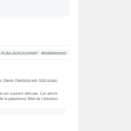
 (le plus récent en premier)
·
alphabétiquement
ux
,
Django
,
Plateforme web
,
GNU screen
,
 est souvent délicate. Cet article
de la plateforme Web de Libération