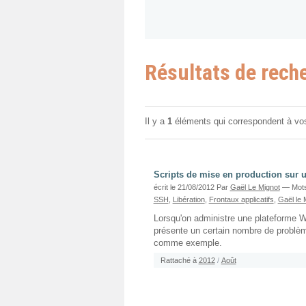
Résultats de rech
Il y a
1
éléments qui correspondent à vo
Scripts de mise en production sur u
écrit le 21/08/2012
Par
Gaël Le Mignot
— Mots
SSH
,
Libération
,
Frontaux applicatifs
,
Gaël le 
Lorsqu'on administre une plateforme We
présente un certain nombre de problème
comme exemple.
Rattaché à
2012
/
Août