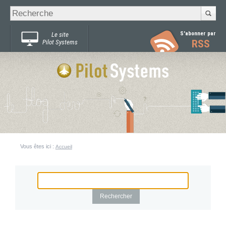
Recherche
Chercher par
avancée…
S'abonner par
Le site
RSS
Pilot Systems
Vous êtes ici :
Accueil