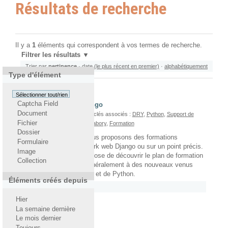
Résultats de recherche
Il y a
1
éléments qui correspondent à vos termes de recherche.
Filtrer les résultats
Trier par
pertinence
·
date (le plus récent en premier)
·
alphabétiquement
Type d'élément
Sélectionner tout/rien
Captcha Field
Plan de formation Django
Document
Par
Yohann Gabory
— Mots-clés associés :
DRY
,
Python
,
Support de
Fichier
formation
,
Django
,
Yohann Gabory
,
Formation
Dossier
Chez Pilot Systems, nous proposons des formations
Formulaire
généralistes au framework web Django ou sur un point précis.
Image
Aujourd'hui, je vous propose de découvrir le plan de formation
Collection
que nous appliquons généralement à des nouveaux venus
dans l'univers de Django et de Python.
Éléments créés depuis
Rattaché à
2011
/
Juillet
Hier
La semaine dernière
Le mois dernier
Toujours