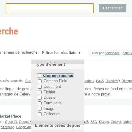
erche
s termes de recherche.
Filtrer les résultats
Trier par
pertinence
·
date (
Type d'élément
Sélectionner tout/rien
-clés associés :
Cockpit
,
Eventlet
,
Yohann Gabory
,
Readthedocs
,
SaaS
,
RabbitMQ
,
Django
Captcha Field
Document
ailing et de gestion de contact intègre la gestion des tâches de fond en utilis
Fichier
avantages de Celery et comment nous l'avons intégré à notre projet.
Dossier
Formulaire
Image
Collection
Market Place
és :
Open ID
,
Google Wallet
,
Joseph Rozencwajg
,
CaaS
,
SaaS
,
SSO
,
Django
,
Cockpit
,
Yohan
Éléments créés depuis
it Mailing
,
Google Apps
,
Google Payement