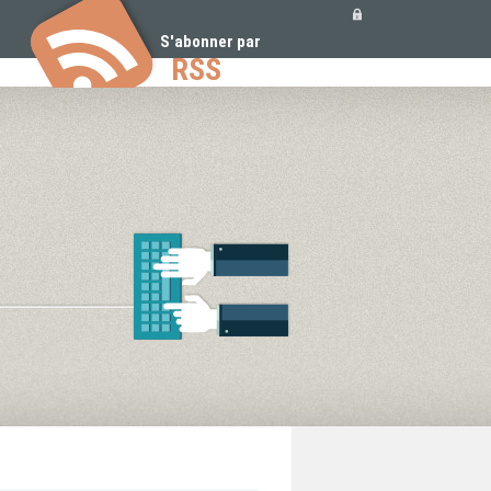
Outils
personnels
S'abonner par
RSS