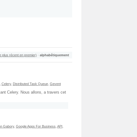
le plus récent en premier)
·
alphabétiquement
,
Celery
,
Distributed Task Queue
,
Gevent
ant Celery. Nous allons, a travers cet
n Gabory
,
Google Apps For Business
,
API
,