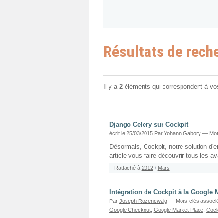
Résultats de rech
Il y a
2
éléments qui correspondent à vo
Django Celery sur Cockpit
écrit le 25/03/2015
Par
Yohann Gabory
— Mots
Désormais, Cockpit, notre solution d'em
article vous faire découvrir tous les 
Rattaché à
2012
/
Mars
Intégration de Cockpit à la Google 
Par
Joseph Rozencwajg
— Mots-clés associ
Google Checkout
,
Google Market Place
,
Cockp