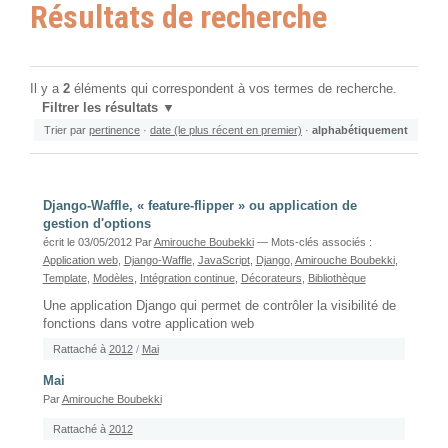
Résultats de recherche
Il y a
2
éléments qui correspondent à vos termes de recherche.
Filtrer les résultats
Trier par
pertinence
·
date (le plus récent en premier)
·
alphabétiquement
Django-Waffle, « feature-flipper » ou application de
gestion d'options
écrit le 03/05/2012
Par
Amirouche Boubekki
— Mots-clés associés :
Application web
,
Django-Waffle
,
JavaScript
,
Django
,
Amirouche Boubekki
,
Template
,
Modèles
,
Intégration continue
,
Décorateurs
,
Bibliothèque
Une application Django qui permet de contrôler la visibilité de
fonctions dans votre application web
Rattaché à
2012
/
Mai
Mai
Par
Amirouche Boubekki
Rattaché à
2012