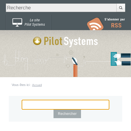
Recherche
Chercher par
avancée…
S'abonner par
Le site
RSS
Pilot Systems
Vous êtes ici :
Accueil