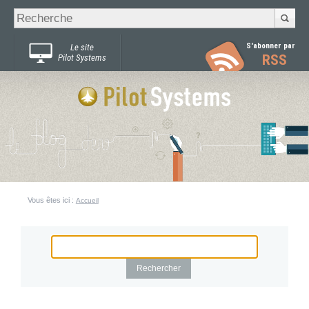
Recherche
Chercher par
avancée…
S'abonner par
Le site
RSS
Pilot Systems
Vous êtes ici :
Accueil