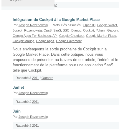
Rattaché à
2011
/
Septembre
Intégration de Cockpit à la Google Market Place
Par
Joseph Rozencwajg
— Mots-clés associés :
Open ID
,
Google Wallet
,
Joseph Rozencwajg
,
CaaS
,
SaaS
,
SSO
,
Django
,
Cockpit
,
Yohann Gabory
,
Google Apps For Business
,
API
,
Google Checkout
,
Google Market Place
,
Cockpit Mailing
,
Google Apps
,
Google Payement
Nous envisageons la sortie prochaine de Cockpit sur la
Google Market Place. Dans cette optique, nous vous
proposons de présenter, au travers de cet article, l'intérêt et le
fonctionnement de la plateforme pour une application SaaS
telle que Cockpit.
Rattaché à
2011
/
Octobre
Juillet
Par
Joseph Rozencwajg
Rattaché à
2011
Juin
Par
Joseph Rozencwajg
Rattaché à
2011