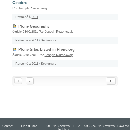
Octobre
Par
Joseph Rozencwajg
Rattaché à
2011
Plone Geography
écrit le 23/09/2011
Par
Joseph Rozencwajg
Rattaché à
2011
/
Septembre
Plone Sites Listed in Plone.org
écrit le 23/09/2011
Par
Joseph Rozencwajg
Rattaché à
2011
/
Septembre
1
2
Contact
|
Plan du site
|
Site Pilot Systems
|
© 1999-2024 Pilot Systems - Powered
by
Plone