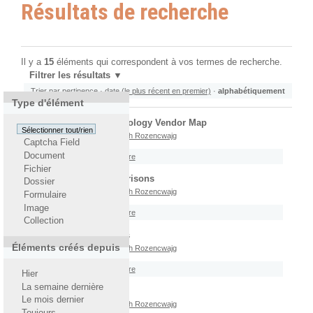
Résultats de recherche
Il y a
15
éléments qui correspondent à vos termes de recherche.
Filtrer les résultats
Trier par
pertinence
·
date (le plus récent en premier)
·
alphabétiquement
Type d'élément
2011 Content Technology Vendor Map
Sélectionner tout/rien
écrit le 23/09/2011
Par
Joseph Rozencwajg
Captcha Field
Document
Rattaché à
2011
/
Septembre
Fichier
CMS Matrix Comparisons
Dossier
écrit le 23/09/2011
Par
Joseph Rozencwajg
Formulaire
Image
Rattaché à
2011
/
Septembre
Collection
CMS Vulnerabilities
Éléments créés depuis
écrit le 23/09/2011
Par
Joseph Rozencwajg
Rattaché à
2011
/
Septembre
Hier
La semaine dernière
Google Trends 2011
Le mois dernier
écrit le 23/09/2011
Par
Joseph Rozencwajg
Toujours