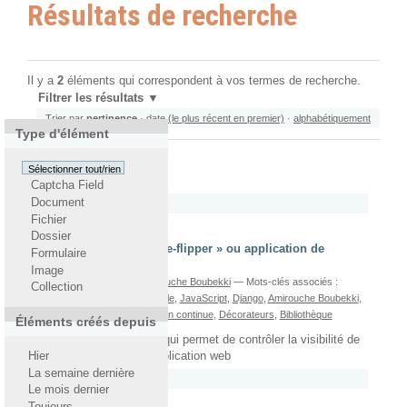
Résultats de recherche
Il y a
2
éléments qui correspondent à vos termes de recherche.
Filtrer les résultats
Trier par
pertinence
·
date (le plus récent en premier)
·
alphabétiquement
Type d'élément
Mai
Sélectionner tout/rien
Par
Amirouche Boubekki
Captcha Field
Document
Rattaché à
2012
Fichier
Dossier
Django-Waffle, « feature-flipper » ou application de
Formulaire
gestion d'options
Image
écrit le 03/05/2012
Par
Amirouche Boubekki
— Mots-clés associés :
Collection
Application web
,
Django-Waffle
,
JavaScript
,
Django
,
Amirouche Boubekki
,
Template
,
Modèles
,
Intégration continue
,
Décorateurs
,
Bibliothèque
Éléments créés depuis
Une application Django qui permet de contrôler la visibilité de
fonctions dans votre application web
Hier
La semaine dernière
Rattaché à
2012
/
Mai
Le mois dernier
Toujours