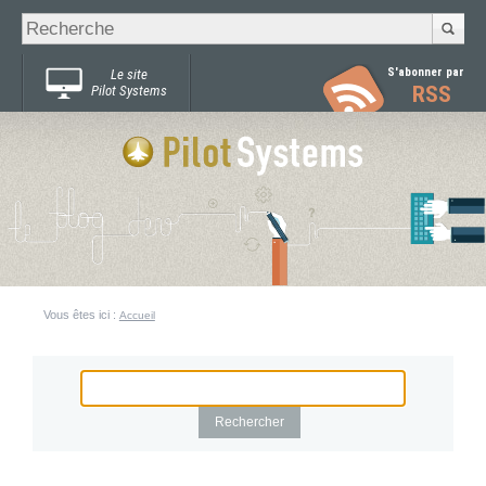
Recherche
Chercher par
avancée…
S'abonner par
Le site
RSS
Pilot Systems
Vous êtes ici :
Accueil