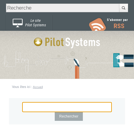
Recherche
Chercher par
avancée…
S'abonner par
Le site
RSS
Pilot Systems
Vous êtes ici :
Accueil