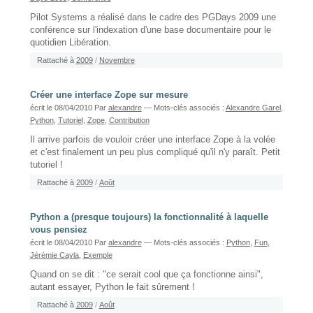
Pilot Systems a réalisé dans le cadre des PGDays 2009 une
conférence sur l'indexation d'une base documentaire pour le
quotidien Libération.
Rattaché à
2009
/
Novembre
Créer une interface Zope sur mesure
écrit le 08/04/2010
Par
alexandre
— Mots-clés associés :
Alexandre Garel
,
Python
,
Tutoriel
,
Zope
,
Contribution
Il arrive parfois de vouloir créer une interface Zope à la volée
et c'est finalement un peu plus compliqué qu'il n'y paraît. Petit
tutoriel !
Rattaché à
2009
/
Août
Python a (presque toujours) la fonctionnalité à laquelle
vous pensiez
écrit le 08/04/2010
Par
alexandre
— Mots-clés associés :
Python
,
Fun
,
Jérémie Cayla
,
Exemple
Quand on se dit : "ce serait cool que ça fonctionne ainsi",
autant essayer, Python le fait sûrement !
Rattaché à
2009
/
Août