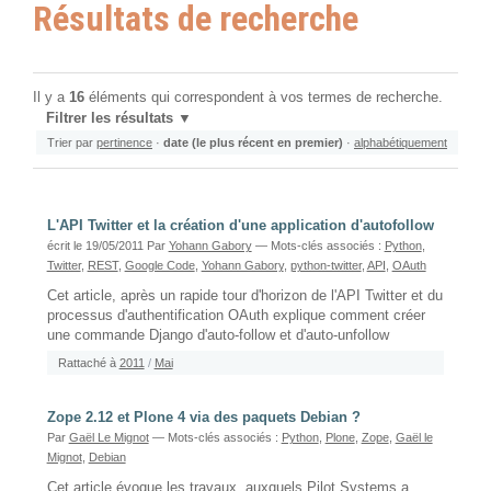
Résultats de recherche
Il y a
16
éléments qui correspondent à vos termes de recherche.
Filtrer les résultats
Trier par
pertinence
·
date (le plus récent en premier)
·
alphabétiquement
L'API Twitter et la création d'une application d'autofollow
écrit le 19/05/2011
Par
Yohann Gabory
— Mots-clés associés :
Python
,
Twitter
,
REST
,
Google Code
,
Yohann Gabory
,
python-twitter
,
API
,
OAuth
Cet article, après un rapide tour d'horizon de l'API Twitter et du
processus d'authentification OAuth explique comment créer
une commande Django d'auto-follow et d'auto-unfollow
Rattaché à
2011
/
Mai
Zope 2.12 et Plone 4 via des paquets Debian ?
Par
Gaël Le Mignot
— Mots-clés associés :
Python
,
Plone
,
Zope
,
Gaël le
Mignot
,
Debian
Cet article évoque les travaux, auxquels Pilot Systems a