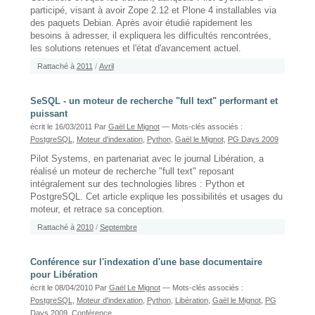
participé, visant à avoir Zope 2.12 et Plone 4 installables via
des paquets Debian. Après avoir étudié rapidement les
besoins à adresser, il expliquera les difficultés rencontrées,
les solutions retenues et l'état d'avancement actuel.
Rattaché à
2011
/
Avril
SeSQL - un moteur de recherche "full text" performant et
puissant
écrit le 16/03/2011
Par
Gaël Le Mignot
— Mots-clés associés :
PostgreSQL
,
Moteur d'indexation
,
Python
,
Gaël le Mignot
,
PG Days 2009
Pilot Systems, en partenariat avec le journal Libération, a
réalisé un moteur de recherche "full text" reposant
intégralement sur des technologies libres : Python et
PostgreSQL. Cet article explique les possibilités et usages du
moteur, et retrace sa conception.
Rattaché à
2010
/
Septembre
Conférence sur l'indexation d'une base documentaire
pour Libération
écrit le 08/04/2010
Par
Gaël Le Mignot
— Mots-clés associés :
PostgreSQL
,
Moteur d'indexation
,
Python
,
Libération
,
Gaël le Mignot
,
PG
Days 2009
,
Conférence