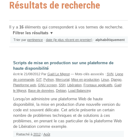
Résultats de recherche
Il y a
16
éléments qui correspondent à vos termes de recherche.
Filtrer les résultats
Trier par
pertinence
·
date (le plus récent en premier)
·
alphabétiquement
Scripts de mise en production sur une plateforme de
haute disponibilité
écrit le 21/08/2012
Par
Gaël Le Mignot
— Mots-clés associés :
SVN
,
Ligne
de commande
,
GIT
,
Python
,
Mercurial
,
Mise en production
,
Linux
,
Django
,
Plateforme web
,
GNU screen
,
SSH
,
Libération
,
Frontaux applicatifs
,
Gaël
le Mignot
,
Base de données
,
Debian
,
Load Balancing
Lorsqu'on administre une plateforme Web de haute
disponibilité, la mise en production d'une nouvelle version du
code est souvent délicate. Cet article présente un certain
nombre de problèmes techniques et de solutions à ces
problèmes, en prenant le cas particulier de la plateforme Web
de Libération comme exemple.
Rattaché à
2012
/
Août