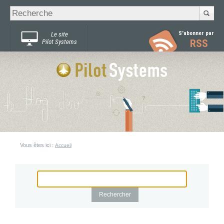
Recherche
Chercher par
avancée…
S'abonner par
Le site
RSS
Pilot Systems
Vous êtes ici :
Accueil