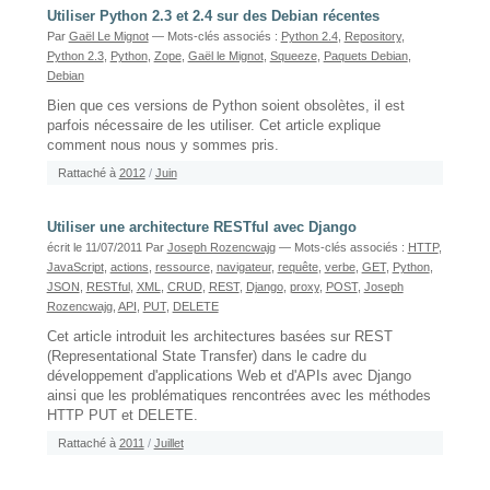
Utiliser Python 2.3 et 2.4 sur des Debian récentes
Par
Gaël Le Mignot
— Mots-clés associés :
Python 2.4
,
Repository
,
Python 2.3
,
Python
,
Zope
,
Gaël le Mignot
,
Squeeze
,
Paquets Debian
,
Debian
Bien que ces versions de Python soient obsolètes, il est
parfois nécessaire de les utiliser. Cet article explique
comment nous nous y sommes pris.
Rattaché à
2012
/
Juin
Utiliser une architecture RESTful avec Django
écrit le 11/07/2011
Par
Joseph Rozencwajg
— Mots-clés associés :
HTTP
,
JavaScript
,
actions
,
ressource
,
navigateur
,
requête
,
verbe
,
GET
,
Python
,
JSON
,
RESTful
,
XML
,
CRUD
,
REST
,
Django
,
proxy
,
POST
,
Joseph
Rozencwajg
,
API
,
PUT
,
DELETE
Cet article introduit les architectures basées sur REST
(Representational State Transfer) dans le cadre du
développement d'applications Web et d'APIs avec Django
ainsi que les problématiques rencontrées avec les méthodes
HTTP PUT et DELETE.
Rattaché à
2011
/
Juillet