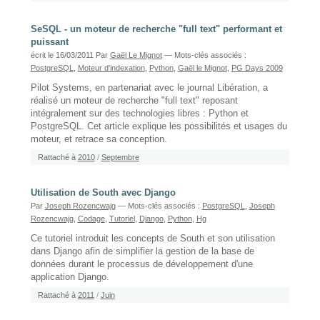
SeSQL - un moteur de recherche "full text" performant et
puissant
écrit le 16/03/2011
Par
Gaël Le Mignot
— Mots-clés associés :
PostgreSQL
,
Moteur d'indexation
,
Python
,
Gaël le Mignot
,
PG Days 2009
Pilot Systems, en partenariat avec le journal Libération, a
réalisé un moteur de recherche "full text" reposant
intégralement sur des technologies libres : Python et
PostgreSQL. Cet article explique les possibilités et usages du
moteur, et retrace sa conception.
Rattaché à
2010
/
Septembre
Utilisation de South avec Django
Par
Joseph Rozencwajg
— Mots-clés associés :
PostgreSQL
,
Joseph
Rozencwajg
,
Codage
,
Tutoriel
,
Django
,
Python
,
Hg
Ce tutoriel introduit les concepts de South et son utilisation
dans Django afin de simplifier la gestion de la base de
données durant le processus de développement d'une
application Django.
Rattaché à
2011
/
Juin