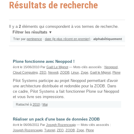
Résultats de recherche
Il y a
2
éléments qui correspondent à vos termes de recherche.
Filtrer les résultats
Trier par
pertinence
·
date (le plus récent en premier)
·
alphabétiquement
Plone fonctionne avec Neoppod !
écrit le 15/06/2010
Par
Gaël Le Mignot
— Mots-clés associés :
Neoppod
,
Cloud Computing
,
ZEO
,
Nexedi
,
ZODB
,
Linux
,
Zope
,
Gaël le Mignot
,
Plone
Pilot Systems participe au projet Neoppod permettant d'avoir
une architecture distribuée et redondée pour la ZODB. Dans
ce cadre, Pilot Systems a fait fonctionner Plone sur Neoppod
et vous livre ses impressions.
Rattaché à
2010
/
Mai
Réaliser un pack d'une base de données ZODB
écrit le 06/06/2011
Par
Joseph Rozencwajg
— Mots-clés associés :
Joseph Rozencwajg
,
Tutoriel
,
ZEO
,
ZODB
,
Zope
,
Plone