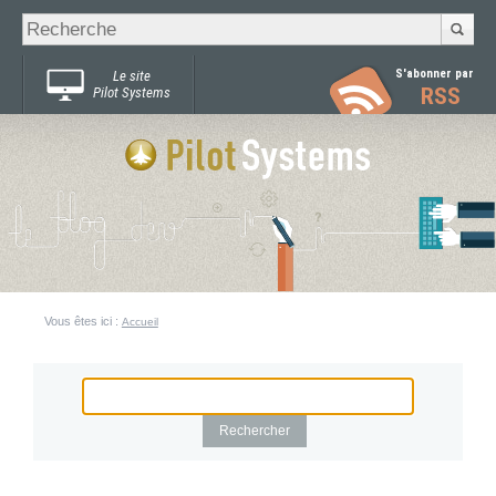
Recherche
Chercher par
avancée…
S'abonner par
Le site
RSS
Pilot Systems
Vous êtes ici :
Accueil