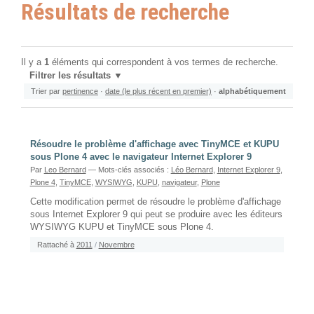
Résultats de recherche
Il y a
1
éléments qui correspondent à vos termes de recherche.
Filtrer les résultats
Trier par
pertinence
·
date (le plus récent en premier)
·
alphabétiquement
Résoudre le problème d'affichage avec TinyMCE et KUPU
sous Plone 4 avec le navigateur Internet Explorer 9
Par
Leo Bernard
— Mots-clés associés :
Léo Bernard
,
Internet Explorer 9
,
Plone 4
,
TinyMCE
,
WYSIWYG
,
KUPU
,
navigateur
,
Plone
Cette modification permet de résoudre le problème d'affichage
sous Internet Explorer 9 qui peut se produire avec les éditeurs
WYSIWYG KUPU et TinyMCE sous Plone 4.
Rattaché à
2011
/
Novembre