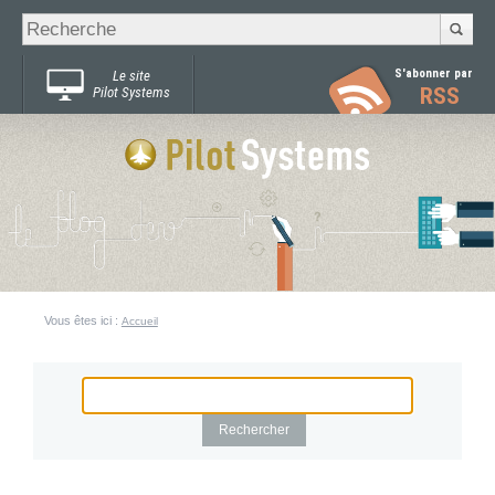
Recherche
Chercher par
avancée…
S'abonner par
Le site
RSS
Pilot Systems
Vous êtes ici :
Accueil