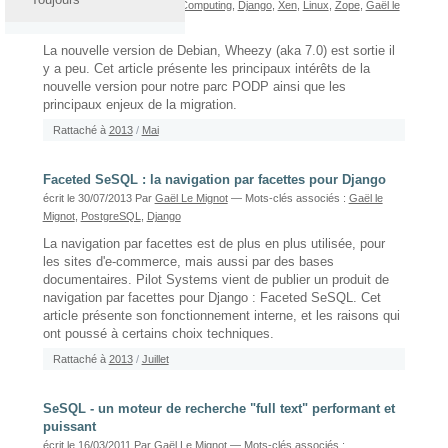
PostgreSQL
,
Python
,
Cloud Computing
,
Django
,
Xen
,
Linux
,
Zope
,
Gaël le
Mignot
,
Plone
,
Debian
,
PODP
La nouvelle version de Debian, Wheezy (aka 7.0) est sortie il
y a peu. Cet article présente les principaux intérêts de la
nouvelle version pour notre parc PODP ainsi que les
principaux enjeux de la migration.
Rattaché à
2013
/
Mai
Faceted SeSQL : la navigation par facettes pour Django
écrit le 30/07/2013
Par
Gaël Le Mignot
— Mots-clés associés :
Gaël le
Mignot
,
PostgreSQL
,
Django
La navigation par facettes est de plus en plus utilisée, pour
les sites d'e-commerce, mais aussi par des bases
documentaires. Pilot Systems vient de publier un produit de
navigation par facettes pour Django : Faceted SeSQL. Cet
article présente son fonctionnement interne, et les raisons qui
ont poussé à certains choix techniques.
Rattaché à
2013
/
Juillet
SeSQL - un moteur de recherche "full text" performant et
puissant
écrit le 16/03/2011
Par
Gaël Le Mignot
— Mots-clés associés :