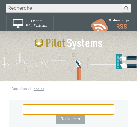
Recherche
Chercher par
avancée…
S'abonner par
Le site
RSS
Pilot Systems
Vous êtes ici :
Accueil