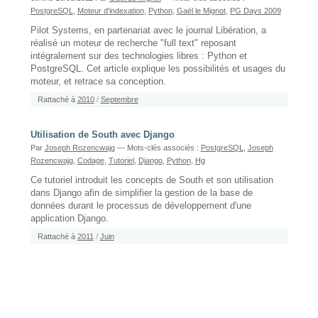
PostgreSQL
,
Moteur d'indexation
,
Python
,
Gaël le Mignot
,
PG Days 2009
Pilot Systems, en partenariat avec le journal Libération, a
réalisé un moteur de recherche "full text" reposant
intégralement sur des technologies libres : Python et
PostgreSQL. Cet article explique les possibilités et usages du
moteur, et retrace sa conception.
Rattaché à
2010
/
Septembre
Utilisation de South avec Django
Par
Joseph Rozencwajg
— Mots-clés associés :
PostgreSQL
,
Joseph
Rozencwajg
,
Codage
,
Tutoriel
,
Django
,
Python
,
Hg
Ce tutoriel introduit les concepts de South et son utilisation
dans Django afin de simplifier la gestion de la base de
données durant le processus de développement d'une
application Django.
Rattaché à
2011
/
Juin