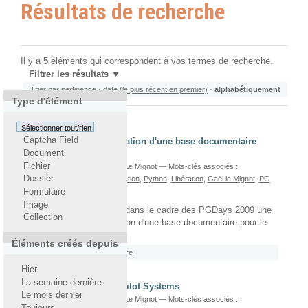
Résultats de recherche
Il y a
5
éléments qui correspondent à vos termes de recherche.
Filtrer les résultats
Trier par
pertinence
·
date (le plus récent en premier)
·
alphabétiquement
Type d'élément
Sélectionner tout/rien
Captcha Field
Conférence sur l'indexation d'une base documentaire
Document
pour Libération
Fichier
écrit le 08/04/2010
Par
Gaël Le Mignot
— Mots-clés associés :
Dossier
PostgreSQL
,
Moteur d'indexation
,
Python
,
Libération
,
Gaël le Mignot
,
PG
Days 2009
,
Conférence
Formulaire
Image
Pilot Systems a réalisé dans le cadre des PGDays 2009 une
Collection
conférence sur l'indexation d'une base documentaire pour le
quotidien Libération.
Éléments créés depuis
Rattaché à
2009
/
Novembre
Hier
La semaine dernière
Debian Wheezy chez Pilot Systems
Le mois dernier
écrit le 31/05/2013
Par
Gaël Le Mignot
— Mots-clés associés :
Toujours