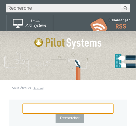
Recherche
Chercher par
avancée…
S'abonner par
Le site
RSS
Pilot Systems
Vous êtes ici :
Accueil