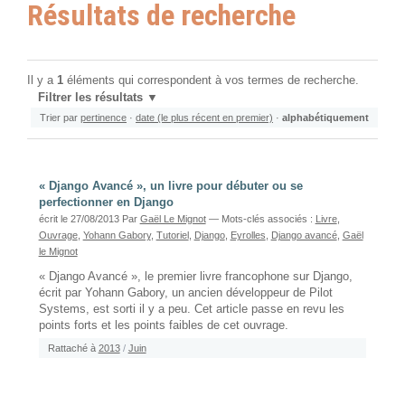
Résultats de recherche
Il y a
1
éléments qui correspondent à vos termes de recherche.
Filtrer les résultats
Trier par
pertinence
·
date (le plus récent en premier)
·
alphabétiquement
« Django Avancé », un livre pour débuter ou se
perfectionner en Django
écrit le 27/08/2013
Par
Gaël Le Mignot
— Mots-clés associés :
Livre
,
Ouvrage
,
Yohann Gabory
,
Tutoriel
,
Django
,
Eyrolles
,
Django avancé
,
Gaël
le Mignot
« Django Avancé », le premier livre francophone sur Django,
écrit par Yohann Gabory, un ancien développeur de Pilot
Systems, est sorti il y a peu. Cet article passe en revu les
points forts et les points faibles de cet ouvrage.
Rattaché à
2013
/
Juin