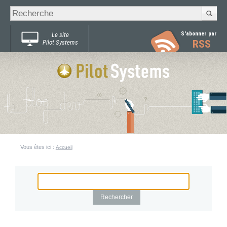
Recherche
Chercher par
avancée…
S'abonner par
Le site
RSS
Pilot Systems
Vous êtes ici :
Accueil