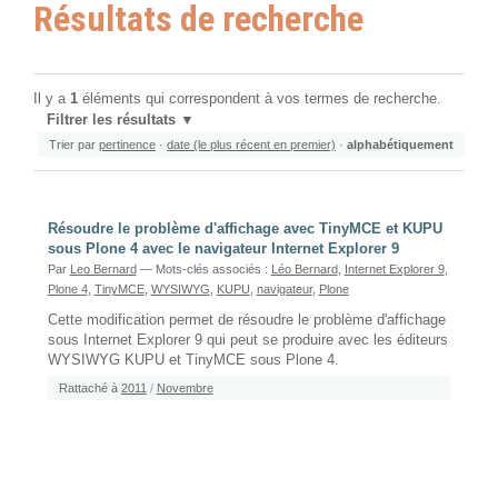
Résultats de recherche
Il y a
1
éléments qui correspondent à vos termes de recherche.
Filtrer les résultats
Trier par
pertinence
·
date (le plus récent en premier)
·
alphabétiquement
Résoudre le problème d'affichage avec TinyMCE et KUPU
sous Plone 4 avec le navigateur Internet Explorer 9
Par
Leo Bernard
— Mots-clés associés :
Léo Bernard
,
Internet Explorer 9
,
Plone 4
,
TinyMCE
,
WYSIWYG
,
KUPU
,
navigateur
,
Plone
Cette modification permet de résoudre le problème d'affichage
sous Internet Explorer 9 qui peut se produire avec les éditeurs
WYSIWYG KUPU et TinyMCE sous Plone 4.
Rattaché à
2011
/
Novembre