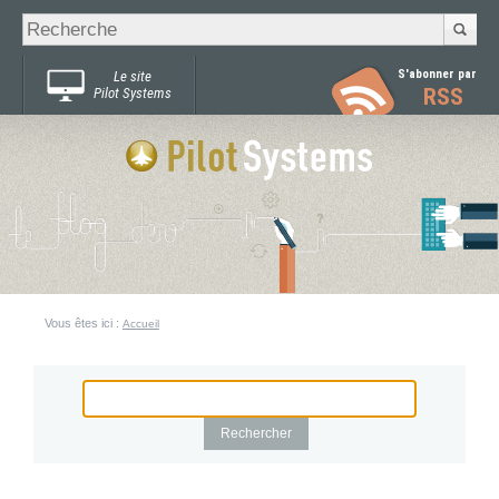
Recherche
Chercher par
avancée…
S'abonner par
Le site
RSS
Pilot Systems
Vous êtes ici :
Accueil