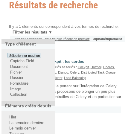
Résultats de recherche
Il y a
1
éléments qui correspondent à vos termes de recherche.
Filtrer les résultats
Trier par
pertinence
·
date (le plus récent en premier)
·
alphabétiquement
Type d'élément
Sélectionner tout/rien
Captcha Field
Django Celery sur Cockpit : les cordes
Document
Par
Yohann Gabory
— Mots-clés associés :
Cockpit
,
Hotmail
,
Chords
,
Fichier
Yohann Gabory
,
Gmail
,
Yahoo
,
Django
,
Celery
,
Distributed Task Queue
,
Dossier
Postfix
,
Gaël le Mignot
,
Newsletter
,
Load Balancing
Formulaire
Après notre premier article portant sur l'intégration de Celery
Image
dans Cockpit, nous vous proposons de plonger un peu plus
Collection
profondément dans les entrailles de Celery et en particulier sur
les chords.
Éléments créés depuis
Rattaché à
2012
/
Avril
Hier
La semaine dernière
Le mois dernier
Toujours