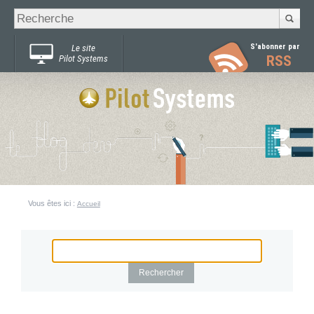
Recherche
Chercher par
avancée…
S'abonner par
Le site
RSS
Pilot Systems
Vous êtes ici :
Accueil