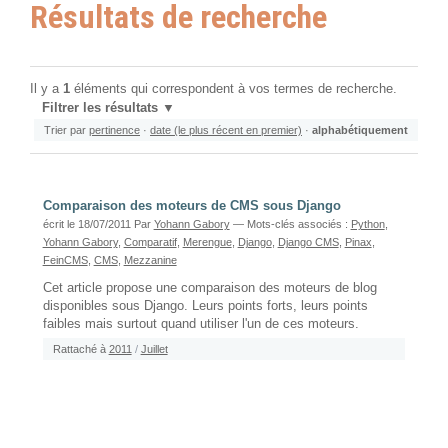
Résultats de recherche
Il y a
1
éléments qui correspondent à vos termes de recherche.
Filtrer les résultats
Trier par
pertinence
·
date (le plus récent en premier)
·
alphabétiquement
Comparaison des moteurs de CMS sous Django
écrit le 18/07/2011
Par
Yohann Gabory
— Mots-clés associés :
Python
,
Yohann Gabory
,
Comparatif
,
Merengue
,
Django
,
Django CMS
,
Pinax
,
FeinCMS
,
CMS
,
Mezzanine
Cet article propose une comparaison des moteurs de blog
disponibles sous Django. Leurs points forts, leurs points
faibles mais surtout quand utiliser l'un de ces moteurs.
Rattaché à
2011
/
Juillet