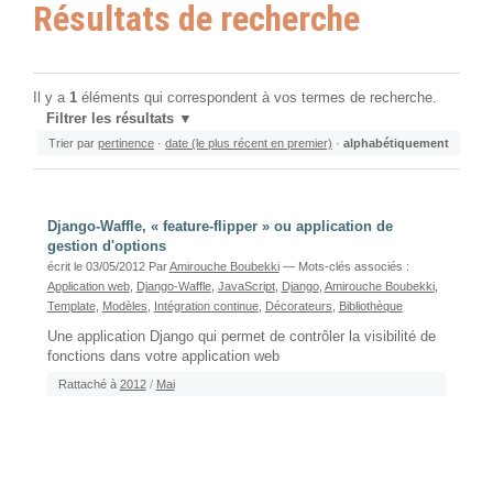
Résultats de recherche
Il y a
1
éléments qui correspondent à vos termes de recherche.
Filtrer les résultats
Trier par
pertinence
·
date (le plus récent en premier)
·
alphabétiquement
Django-Waffle, « feature-flipper » ou application de
gestion d'options
écrit le 03/05/2012
Par
Amirouche Boubekki
— Mots-clés associés :
Application web
,
Django-Waffle
,
JavaScript
,
Django
,
Amirouche Boubekki
,
Template
,
Modèles
,
Intégration continue
,
Décorateurs
,
Bibliothèque
Une application Django qui permet de contrôler la visibilité de
fonctions dans votre application web
Rattaché à
2012
/
Mai