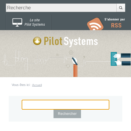
Recherche
Chercher par
avancée…
S'abonner par
Le site
RSS
Pilot Systems
Vous êtes ici :
Accueil