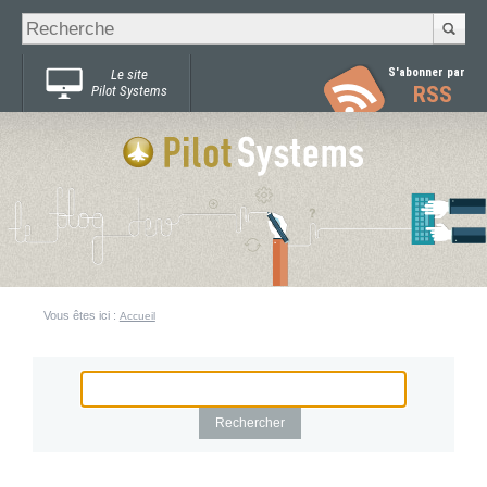
Recherche
Chercher par
avancée…
S'abonner par
Le site
RSS
Pilot Systems
Vous êtes ici :
Accueil