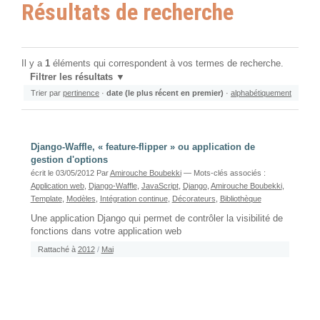
Résultats de recherche
Il y a
1
éléments qui correspondent à vos termes de recherche.
Filtrer les résultats
Trier par
pertinence
·
date (le plus récent en premier)
·
alphabétiquement
Django-Waffle, « feature-flipper » ou application de
gestion d'options
écrit le 03/05/2012
Par
Amirouche Boubekki
— Mots-clés associés :
Application web
,
Django-Waffle
,
JavaScript
,
Django
,
Amirouche Boubekki
,
Template
,
Modèles
,
Intégration continue
,
Décorateurs
,
Bibliothèque
Une application Django qui permet de contrôler la visibilité de
fonctions dans votre application web
Rattaché à
2012
/
Mai