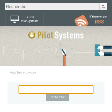
Recherche
Chercher par
avancée…
S'abonner par
Le site
RSS
Pilot Systems
Vous êtes ici :
Accueil