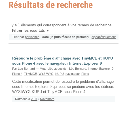
Résultats de recherche
Il y a
1
éléments qui correspondent à vos termes de recherche.
Filtrer les résultats
Trier par
pertinence
·
date (le plus récent en premier)
·
alphabétiquement
Résoudre le problème d'affichage avec TinyMCE et KUPU
sous Plone 4 avec le navigateur Internet Explorer 9
Par
Leo Bernard
— Mots-clés associés :
Léo Bernard
,
Internet Explorer 9
,
Plone 4
,
TinyMCE
,
WYSIWYG
,
KUPU
,
navigateur
,
Plone
Cette modification permet de résoudre le problème d'affichage
sous Internet Explorer 9 qui peut se produire avec les éditeurs
WYSIWYG KUPU et TinyMCE sous Plone 4.
Rattaché à
2011
/
Novembre