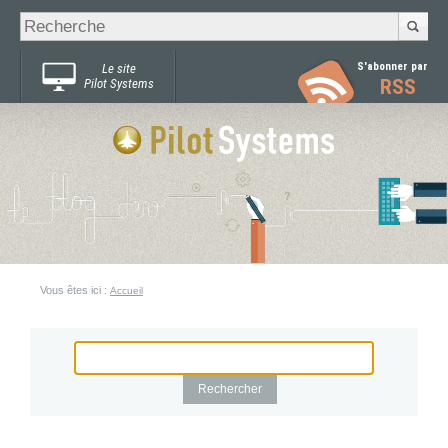
Recherche
Chercher par
avancée…
S'abonner par
Le site
RSS
Pilot Systems
Vous êtes ici :
Accueil