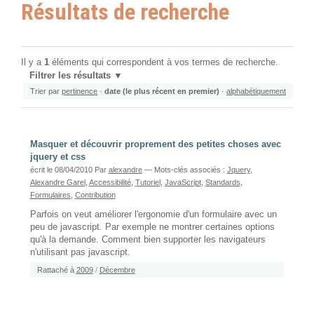
Résultats de recherche
Il y a
1
éléments qui correspondent à vos termes de recherche.
Filtrer les résultats
Trier par
pertinence
·
date (le plus récent en premier)
·
alphabétiquement
Masquer et découvrir proprement des petites choses avec
jquery et css
écrit le 08/04/2010
Par
alexandre
— Mots-clés associés :
Jquery
,
Alexandre Garel
,
Accessibilité
,
Tutoriel
,
JavaScript
,
Standards
,
Formulaires
,
Contribution
Parfois on veut améliorer l'ergonomie d'un formulaire avec un
peu de javascript. Par exemple ne montrer certaines options
qu'à la demande. Comment bien supporter les navigateurs
n'utilisant pas javascript.
Rattaché à
2009
/
Décembre