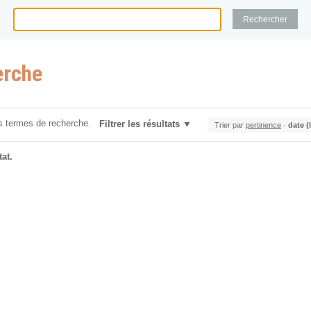
erche
s termes de recherche.
Filtrer les résultats
Trier par
pertinence
·
date (
at.