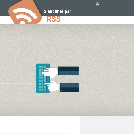
Outils
personnels
S'abonner par
RSS