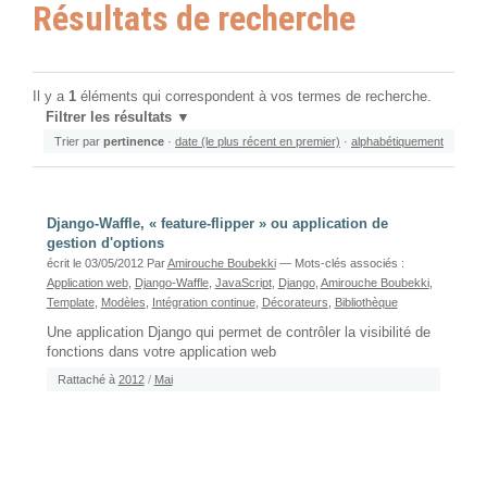
Résultats de recherche
Il y a
1
éléments qui correspondent à vos termes de recherche.
Filtrer les résultats
Trier par
pertinence
·
date (le plus récent en premier)
·
alphabétiquement
Django-Waffle, « feature-flipper » ou application de
gestion d'options
écrit le 03/05/2012
Par
Amirouche Boubekki
— Mots-clés associés :
Application web
,
Django-Waffle
,
JavaScript
,
Django
,
Amirouche Boubekki
,
Template
,
Modèles
,
Intégration continue
,
Décorateurs
,
Bibliothèque
Une application Django qui permet de contrôler la visibilité de
fonctions dans votre application web
Rattaché à
2012
/
Mai