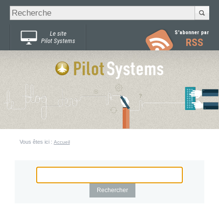
Recherche
Chercher par
avancée…
S'abonner par
Le site
RSS
Pilot Systems
Vous êtes ici :
Accueil