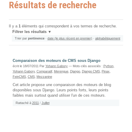
Résultats de recherche
Il y a
1
éléments qui correspondent à vos termes de recherche.
Filtrer les résultats
Trier par
pertinence
·
date (le plus récent en premier)
·
alphabétiquement
Comparaison des moteurs de CMS sous Django
écrit le 18/07/2011
Par
Yohann Gabory
— Mots-clés associés :
Python
,
Yohann Gabory
,
Comparatif
,
Merengue
,
Django
,
Django CMS
,
Pinax
,
FeinCMS
,
CMS
,
Mezzanine
Cet article propose une comparaison des moteurs de blog
disponibles sous Django. Leurs points forts, leurs points
faibles mais surtout quand utiliser l'un de ces moteurs.
Rattaché à
2011
/
Juillet