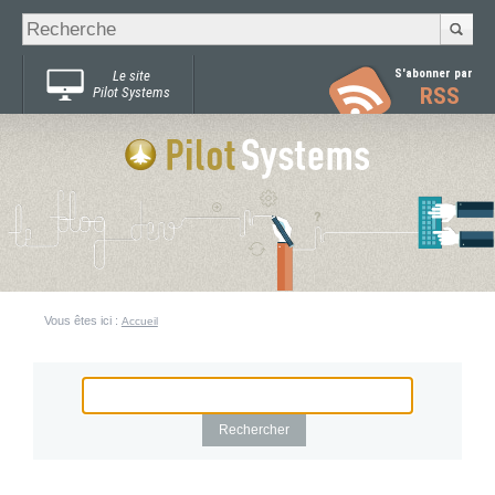
Recherche
Chercher par
avancée…
S'abonner par
Le site
RSS
Pilot Systems
Vous êtes ici :
Accueil