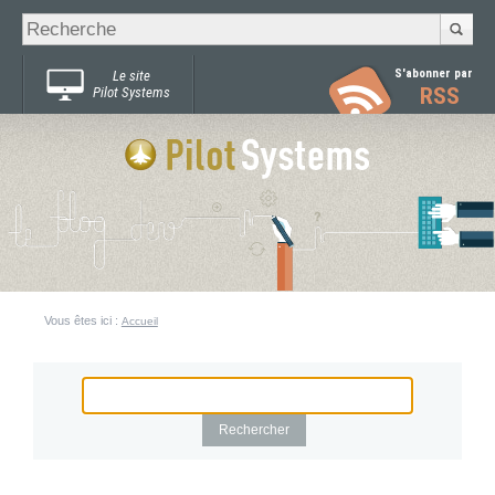
Recherche
Chercher par
avancée…
S'abonner par
Le site
RSS
Pilot Systems
Vous êtes ici :
Accueil