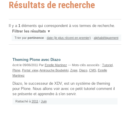
Résultats de recherche
Il y a
1
éléments qui correspondent à vos termes de recherche.
Filtrer les résultats
Trier par
pertinence
·
date (le plus récent en premier)
·
alphabétiquement
Theming Plone avec Diazo
écrit le 09/06/2011
Par
Estelle Martinez
— Mots-clés associés :
Tutoriel
,
Plone
,
Portal_view
,
Amirouche Boubekki
,
Zope
,
Diazo
,
CMS
,
Estelle
Martinez
Diazo, le successeur de XDV, est un système de theming
pour Plone. Nous allons voir avec ce petit tutoriel comment il
se présente et apprendre à s'en servir.
Rattaché à
2011
/
Juin