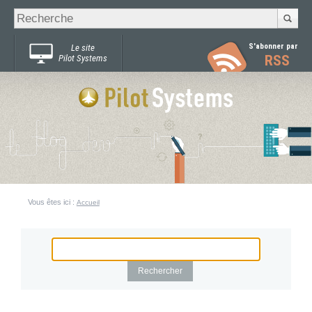
Recherche
Chercher par
avancée…
S'abonner par
Le site
RSS
Pilot Systems
Vous êtes ici :
Accueil