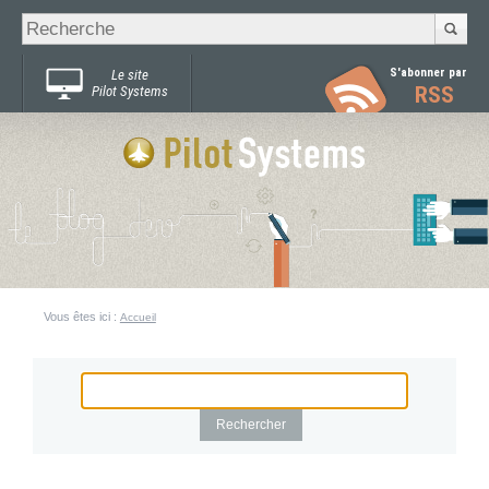
Recherche
Chercher par
avancée…
S'abonner par
Le site
RSS
Pilot Systems
Vous êtes ici :
Accueil