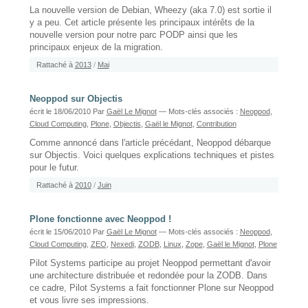
La nouvelle version de Debian, Wheezy (aka 7.0) est sortie il
y a peu. Cet article présente les principaux intérêts de la
nouvelle version pour notre parc PODP ainsi que les
principaux enjeux de la migration.
Rattaché à
2013
/
Mai
Neoppod sur Objectis
écrit le 18/06/2010
Par
Gaël Le Mignot
— Mots-clés associés :
Neoppod
,
Cloud Computing
,
Plone
,
Objectis
,
Gaël le Mignot
,
Contribution
Comme annoncé dans l'article précédant, Neoppod débarque
sur Objectis. Voici quelques explications techniques et pistes
pour le futur.
Rattaché à
2010
/
Juin
Plone fonctionne avec Neoppod !
écrit le 15/06/2010
Par
Gaël Le Mignot
— Mots-clés associés :
Neoppod
,
Cloud Computing
,
ZEO
,
Nexedi
,
ZODB
,
Linux
,
Zope
,
Gaël le Mignot
,
Plone
Pilot Systems participe au projet Neoppod permettant d'avoir
une architecture distribuée et redondée pour la ZODB. Dans
ce cadre, Pilot Systems a fait fonctionner Plone sur Neoppod
et vous livre ses impressions.