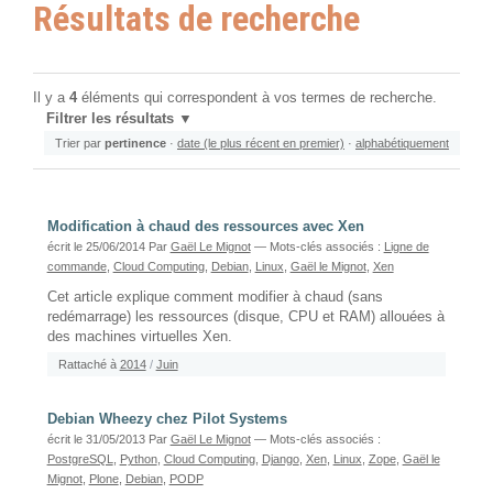
Résultats de recherche
Il y a
4
éléments qui correspondent à vos termes de recherche.
Filtrer les résultats
Trier par
pertinence
·
date (le plus récent en premier)
·
alphabétiquement
Modification à chaud des ressources avec Xen
écrit le 25/06/2014
Par
Gaël Le Mignot
— Mots-clés associés :
Ligne de
commande
,
Cloud Computing
,
Debian
,
Linux
,
Gaël le Mignot
,
Xen
Cet article explique comment modifier à chaud (sans
redémarrage) les ressources (disque, CPU et RAM) allouées à
des machines virtuelles Xen.
Rattaché à
2014
/
Juin
Debian Wheezy chez Pilot Systems
écrit le 31/05/2013
Par
Gaël Le Mignot
— Mots-clés associés :
PostgreSQL
,
Python
,
Cloud Computing
,
Django
,
Xen
,
Linux
,
Zope
,
Gaël le
Mignot
,
Plone
,
Debian
,
PODP