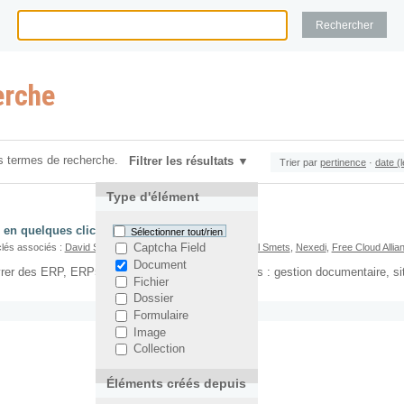
erche
s termes de recherche.
Filtrer les résultats
Trier par
pertinence
·
date (
Type d'élément
 en quelques clics un site web
Sélectionner tout/rien
lés associés :
David Sapiro
,
Open Office
,
ERP5
,
Jean-Paul Smets
,
Nexedi
,
Free Cloud Allia
Captcha Field
Document
er des ERP, ERP5 sait faire plein d'autres choses : gestion documentaire, si
Fichier
Dossier
Formulaire
Image
Collection
Éléments créés depuis