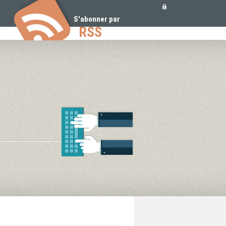
Outils
personnels
S'abonner par
RSS