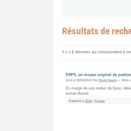
Résultats de rech
Il y a
1
éléments qui correspondent à vo
ERP5, un moyen original de publier
écrit le 08/04/2010
Par
David Sapiro
— Mots-c
En marge de son métier de base, délivr
extrait illustré.
Rattaché à
2010
/
Février