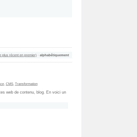
le plus récent en premier)
·
alphabétiquement
nce
,
CMS
,
Transformation
tes web de contenu, blog. En voici un