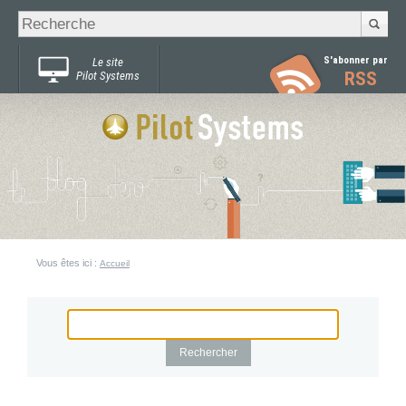
Recherche
Chercher par
avancée…
S'abonner par
Le site
RSS
Pilot Systems
Vous êtes ici :
Accueil