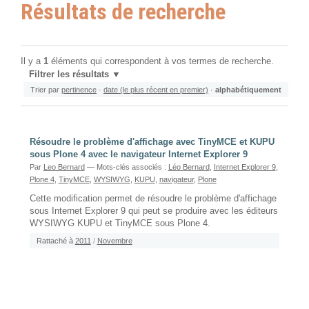
Résultats de recherche
Il y a
1
éléments qui correspondent à vos termes de recherche.
Filtrer les résultats
Trier par
pertinence
·
date (le plus récent en premier)
·
alphabétiquement
Résoudre le problème d'affichage avec TinyMCE et KUPU
sous Plone 4 avec le navigateur Internet Explorer 9
Par
Leo Bernard
— Mots-clés associés :
Léo Bernard
,
Internet Explorer 9
,
Plone 4
,
TinyMCE
,
WYSIWYG
,
KUPU
,
navigateur
,
Plone
Cette modification permet de résoudre le problème d'affichage
sous Internet Explorer 9 qui peut se produire avec les éditeurs
WYSIWYG KUPU et TinyMCE sous Plone 4.
Rattaché à
2011
/
Novembre