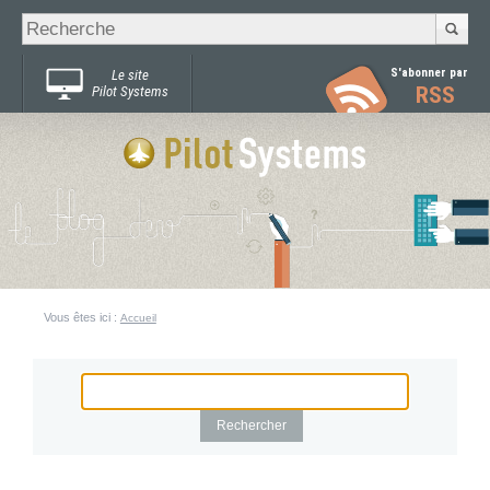
Recherche
Chercher par
avancée…
S'abonner par
Le site
RSS
Pilot Systems
Vous êtes ici :
Accueil