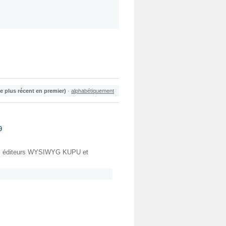
le plus récent en premier)
·
alphabétiquement
9
c les éditeurs WYSIWYG KUPU et