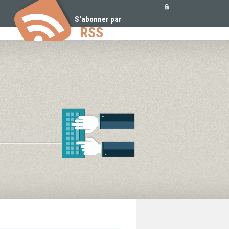
Outils
personnels
S'abonner par
RSS