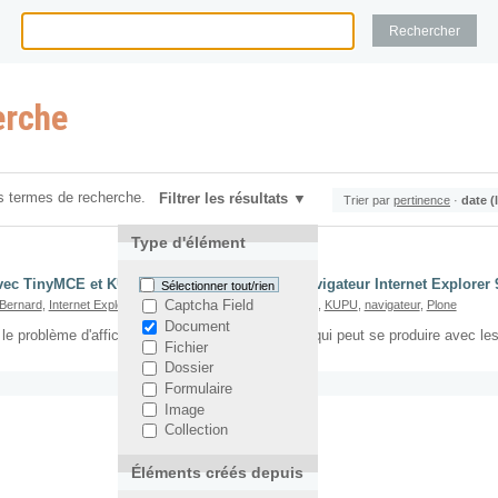
erche
s termes de recherche.
Filtrer les résultats
Trier par
pertinence
·
date (
Type d'élément
vec TinyMCE et KUPU sous Plone 4 avec le navigateur Internet Explorer 
Sélectionner tout/rien
Bernard
,
Internet Explorer 9
,
Plone 4
,
TinyMCE
,
WYSIWYG
,
KUPU
,
navigateur
,
Plone
Captcha Field
Document
 le problème d'affichage sous Internet Explorer 9 qui peut se produire ave
Fichier
Dossier
Formulaire
Image
Collection
Éléments créés depuis