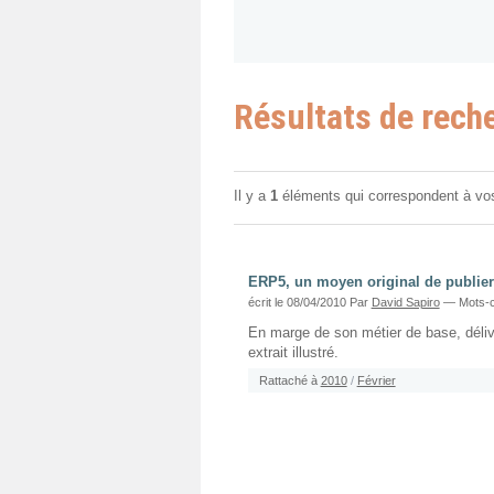
Résultats de rech
Il y a
1
éléments qui correspondent à vo
ERP5, un moyen original de publier
écrit le 08/04/2010
Par
David Sapiro
— Mots-c
En marge de son métier de base, délivr
extrait illustré.
Rattaché à
2010
/
Février