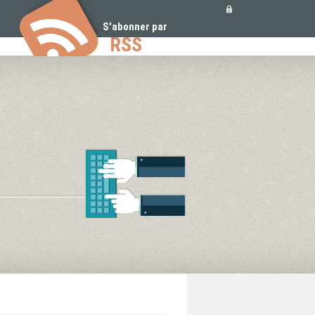
Outils
personnels
S'abonner par
RSS