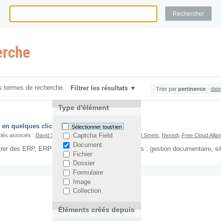
erche
s termes de recherche.
Filtrer les résultats
Trier par
pertinence
·
date
Type d'élément
 en quelques clics un site web
Sélectionner tout/rien
lés associés :
David Sapiro
,
Open Office
,
ERP5
,
Jean-Paul Smets
,
Nexedi
,
Free Cloud Allia
Captcha Field
Document
er des ERP, ERP5 sait faire plein d'autres choses : gestion documentaire, si
Fichier
Dossier
Formulaire
Image
Collection
Éléments créés depuis