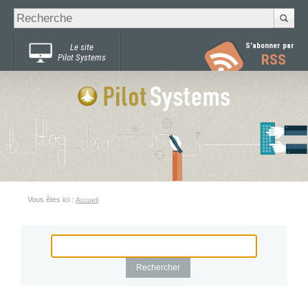
Recherche
Chercher par
avancée…
S'abonner par
Le site
RSS
Pilot Systems
Vous êtes ici :
Accueil