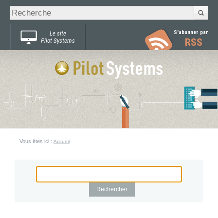
Recherche
Chercher par
avancée…
S'abonner par
Le site
RSS
Pilot Systems
Vous êtes ici :
Accueil