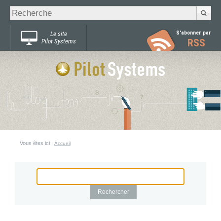
Recherche
Chercher par
avancée…
S'abonner par
Le site
RSS
Pilot Systems
Vous êtes ici :
Accueil