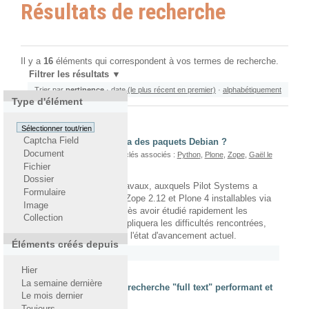
Résultats de recherche
Il y a
16
éléments qui correspondent à vos termes de recherche.
Filtrer les résultats
Trier par
pertinence
·
date (le plus récent en premier)
·
alphabétiquement
Type d'élément
Sélectionner tout/rien
Captcha Field
Zope 2.12 et Plone 4 via des paquets Debian ?
Document
Par
Gaël Le Mignot
— Mots-clés associés :
Python
,
Plone
,
Zope
,
Gaël le
Fichier
Mignot
,
Debian
Dossier
Cet article évoque les travaux, auxquels Pilot Systems a
Formulaire
participé, visant à avoir Zope 2.12 et Plone 4 installables via
Image
des paquets Debian. Après avoir étudié rapidement les
Collection
besoins à adresser, il expliquera les difficultés rencontrées,
les solutions retenues et l'état d'avancement actuel.
Éléments créés depuis
Rattaché à
2011
/
Avril
Hier
La semaine dernière
SeSQL - un moteur de recherche "full text" performant et
Le mois dernier
puissant
Toujours