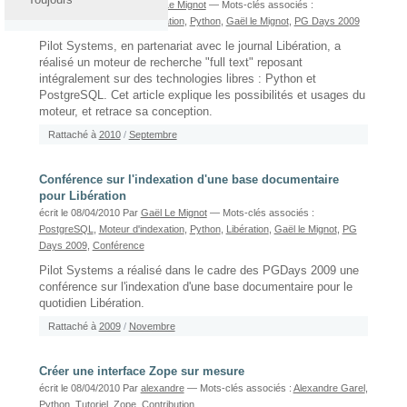
écrit le 16/03/2011
Par
Gaël Le Mignot
— Mots-clés associés :
PostgreSQL
,
Moteur d'indexation
,
Python
,
Gaël le Mignot
,
PG Days 2009
Pilot Systems, en partenariat avec le journal Libération, a
réalisé un moteur de recherche "full text" reposant
intégralement sur des technologies libres : Python et
PostgreSQL. Cet article explique les possibilités et usages du
moteur, et retrace sa conception.
Rattaché à
2010
/
Septembre
Conférence sur l'indexation d'une base documentaire
pour Libération
écrit le 08/04/2010
Par
Gaël Le Mignot
— Mots-clés associés :
PostgreSQL
,
Moteur d'indexation
,
Python
,
Libération
,
Gaël le Mignot
,
PG
Days 2009
,
Conférence
Pilot Systems a réalisé dans le cadre des PGDays 2009 une
conférence sur l'indexation d'une base documentaire pour le
quotidien Libération.
Rattaché à
2009
/
Novembre
Créer une interface Zope sur mesure
écrit le 08/04/2010
Par
alexandre
— Mots-clés associés :
Alexandre Garel
,
Python
,
Tutoriel
,
Zope
,
Contribution