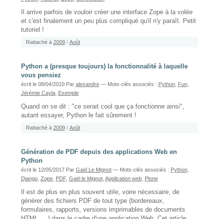
Il arrive parfois de vouloir créer une interface Zope à la volée
et c'est finalement un peu plus compliqué qu'il n'y paraît. Petit
tutoriel !
Rattaché à
2009
/
Août
Python a (presque toujours) la fonctionnalité à laquelle
vous pensiez
écrit le 08/04/2010
Par
alexandre
— Mots-clés associés :
Python
,
Fun
,
Jérémie Cayla
,
Exemple
Quand on se dit : "ce serait cool que ça fonctionne ainsi",
autant essayer, Python le fait sûrement !
Rattaché à
2009
/
Août
Génération de PDF depuis des applications Web en
Python
écrit le 12/05/2017
Par
Gaël Le Mignot
— Mots-clés associés :
Python
,
Django
,
Zope
,
PDF
,
Gaël le Mignot
,
Application web
,
Plone
Il est de plus en plus souvent utile, voire nécessaire, de
générer des fichiers PDF de tout type (bordereaux,
formulaires, rapports, versions imprimables de documents
HTML, ...) dans le cadre d'une application Web. Cet article