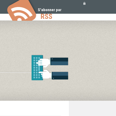
Outils
personnels
S'abonner par
RSS