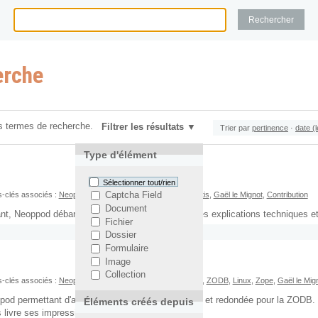
erche
s termes de recherche.
Filtrer les résultats
Trier par
pertinence
·
date (
Type d'élément
Sélectionner tout/rien
-clés associés :
Neoppod
,
Cloud Computing
,
Plone
,
Objectis
,
Gaël le Mignot
,
Contribution
Captcha Field
Document
, Neoppod débarque sur Objectis. Voici quelques explications techniques et p
Fichier
Dossier
Formulaire
Image
Collection
-clés associés :
Neoppod
,
Cloud Computing
,
ZEO
,
Nexedi
,
ZODB
,
Linux
,
Zope
,
Gaël le Mig
pod permettant d'avoir une architecture distribuée et redondée pour la ZODB.
Éléments créés depuis
 livre ses impressions.