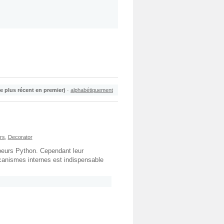
le plus récent en premier)
·
alphabétiquement
rs
,
Decorator
ppeurs Python. Cependant leur
anismes internes est indispensable