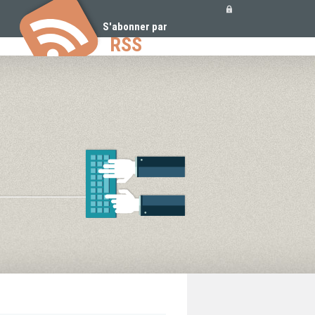
Outils
personnels
S'abonner par
RSS