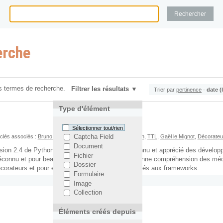
erche
s termes de recherche.
Filtrer les résultats
Trier par
pertinence
·
date (
Type d'élément
Sélectionner tout/rien
clés associés :
Bruno Dupuis
,
Java
,
Design Pattern
,
Python
,
TTL
,
Gaël le Mignot
,
Décorateu
Captcha Field
Document
ersion 2.4 de Python, sont un sucre syntaxique connu et apprécié des dévelo
Fichier
éconnu et pour beaucoup tient de la magie. Un bonne compréhension des méc
Dossier
corateurs et pour en écrire, ils ne sont pas réservés aux frameworks.
Formulaire
Image
Collection
Éléments créés depuis