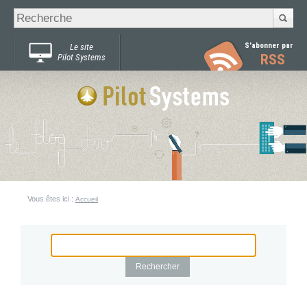
Recherche
Chercher par
avancée…
S'abonner par
Le site
RSS
Pilot Systems
Vous êtes ici :
Accueil