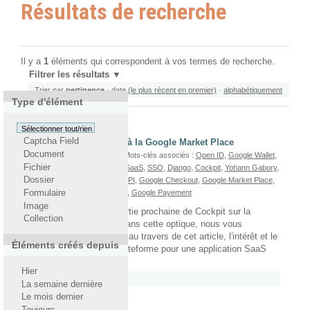
Résultats de recherche
Il y a
1
éléments qui correspondent à vos termes de recherche.
Filtrer les résultats
Trier par
pertinence
·
date (le plus récent en premier)
·
alphabétiquement
Type d'élément
Sélectionner tout/rien
Captcha Field
Intégration de Cockpit à la Google Market Place
Document
Par
Joseph Rozencwajg
— Mots-clés associés :
Open ID
,
Google Wallet
,
Fichier
Joseph Rozencwajg
,
CaaS
,
SaaS
,
SSO
,
Django
,
Cockpit
,
Yohann Gabory
,
Dossier
Google Apps For Business
,
API
,
Google Checkout
,
Google Market Place
,
Cockpit Mailing
,
Google Apps
,
Google Payement
Formulaire
Image
Nous envisageons la sortie prochaine de Cockpit sur la
Collection
Google Market Place. Dans cette optique, nous vous
proposons de présenter, au travers de cet article, l'intérêt et le
Éléments créés depuis
fonctionnement de la plateforme pour une application SaaS
telle que Cockpit.
Hier
Rattaché à
2011
/
Octobre
La semaine dernière
Le mois dernier
Toujours